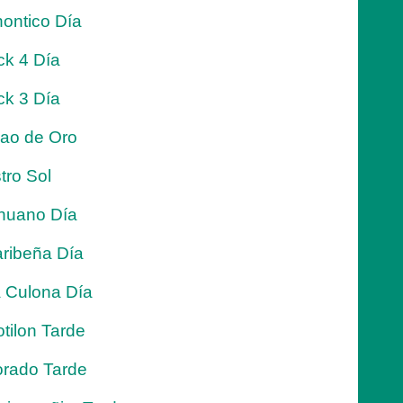
ontico Día
ck 4 Día
ck 3 Día
jao de Oro
tro Sol
nuano Día
ribeña Día
 Culona Día
tilon Tarde
rado Tarde