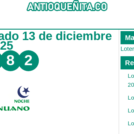
ado 13 de diciembre
Ma
025
Lote
8
2
Re
Lo
2
Lo
Lo
Lo