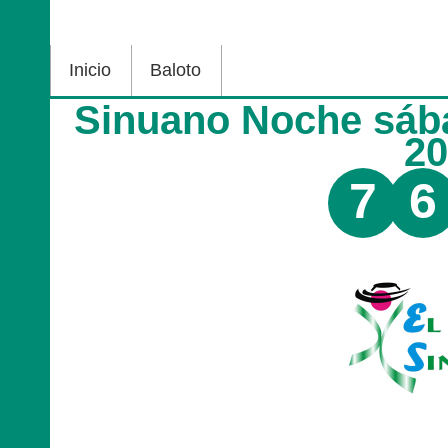
Inicio
Baloto
Sinuano Noche sáb
2
7
6