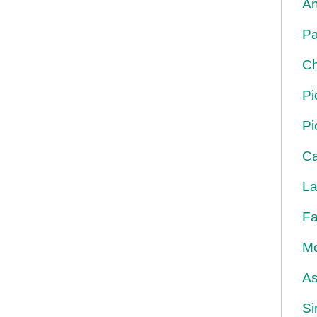
An
Pa
Ch
Pi
Pi
Ca
La
Fa
Mo
As
Si