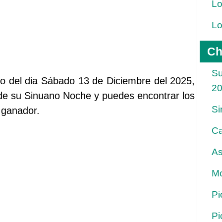
Lo
Lo
Ch
Su
do del dia Sábado 13 de Diciembre del 2025,
2
 de su Sinuano Noche y puedes encontrar los
Si
 ganador.
Ca
As
Mo
Pi
Pi