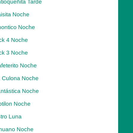
tioqueñita Tarde
isita Noche
ontico Noche
ck 4 Noche
ck 3 Noche
feterito Noche
 Culona Noche
ntástica Noche
tilon Noche
tro Luna
nuano Noche