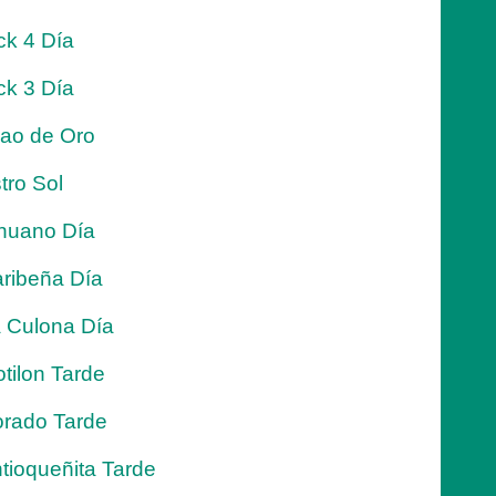
ck 4 Día
ck 3 Día
jao de Oro
tro Sol
nuano Día
ribeña Día
 Culona Día
tilon Tarde
rado Tarde
tioqueñita Tarde