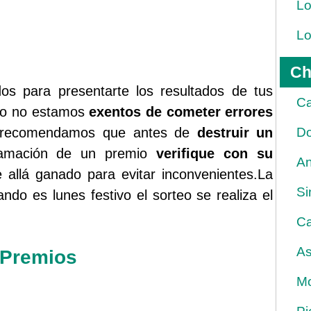
Lo
Lo
Ch
s para presentarte los resultados de tus
Ca
rgo no estamos
exentos de cometer errores
le recomendamos que antes de
destruir un
Do
lamación de un premio
verifique con su
An
allá ganado para evitar inconvenientes.La
Si
ndo es lunes festivo el sorteo se realiza el
Ca
As
 Premios
Mo