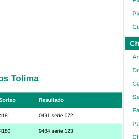
Pi
Pi
Cu
Ch
An
D
os Tolima
Ca
Sa
Sorteo
Resultado
Fa
4181
0491 serie 072
Pa
4180
9484 serie 123
Ch