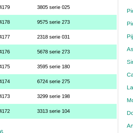
4179
3805 serie 025
Pi
4178
9575 serie 273
Pi
Pi
4177
2318 serie 031
As
4176
5678 serie 273
Si
4175
3595 serie 180
Ca
4174
6724 serie 275
La
4173
3299 serie 198
Mo
4172
3313 serie 104
Do
An
26