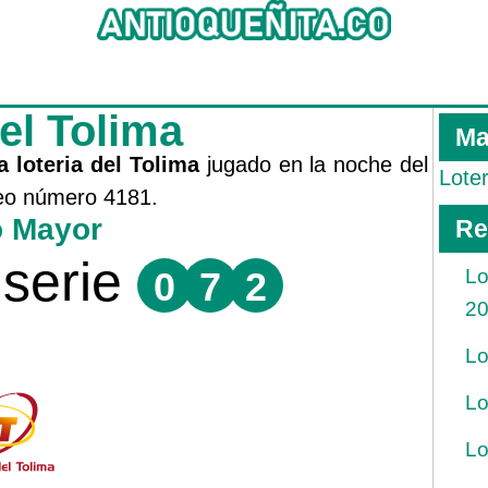
del Tolima
Ma
a loteria del Tolima
jugado en la noche del
Lote
teo número 4181.
o Mayor
Re
serie
0
7
2
Lo
2
Lo
Lo
Lo