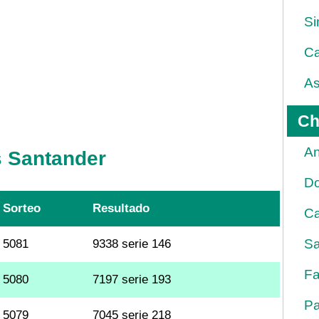
Si
Ca
As
Ch
An
s Santander
D
Sorteo
Resultado
Ca
Sa
5081
9338 serie 146
Fa
5080
7197 serie 193
Pa
5079
7045 serie 218