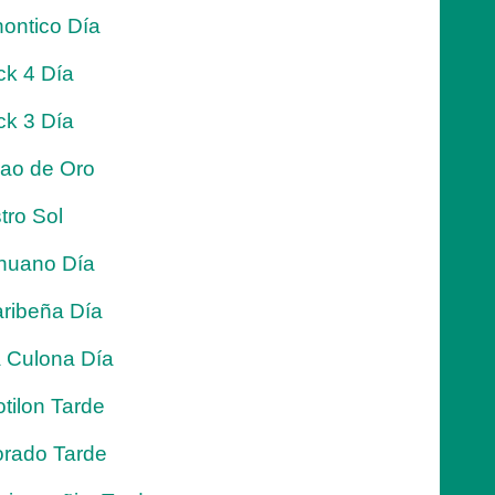
ontico Día
ck 4 Día
ck 3 Día
jao de Oro
tro Sol
nuano Día
ribeña Día
 Culona Día
tilon Tarde
rado Tarde