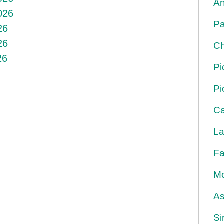
An
026
Pa
26
26
Ch
26
Pi
Pi
Ca
La
Fa
Mo
As
Si