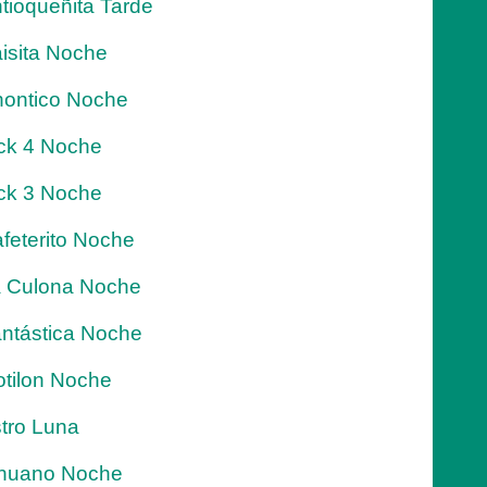
tioqueñita Tarde
isita Noche
ontico Noche
ck 4 Noche
ck 3 Noche
feterito Noche
 Culona Noche
ntástica Noche
tilon Noche
tro Luna
nuano Noche