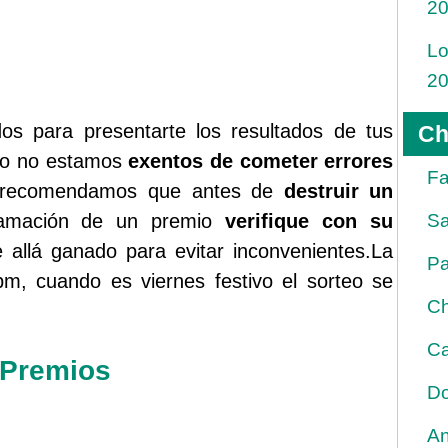
2
Lo
2
s para presentarte los resultados de tus
Ch
rgo no estamos
exentos de cometer errores
Fa
le recomendamos que antes de
destruir un
lamación de un premio
verifique con su
Sa
allá ganado para evitar inconvenientes.La
Pa
pm, cuando es viernes festivo el sorteo se
Ch
Ca
 Premios
Do
An