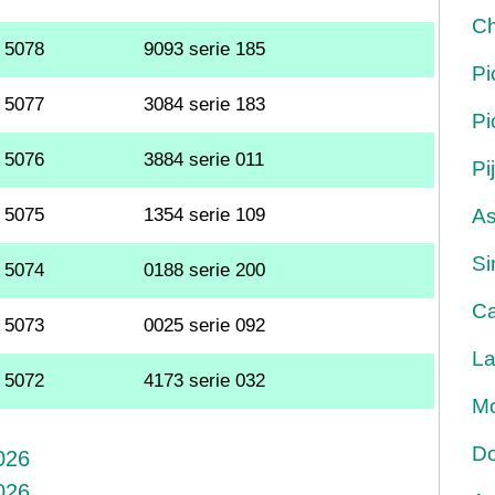
Ch
5078
9093 serie 185
Pi
5077
3084 serie 183
Pi
5076
3884 serie 011
Pi
5075
1354 serie 109
As
Si
5074
0188 serie 200
Ca
5073
0025 serie 092
La
5072
4173 serie 032
Mo
Do
026
026