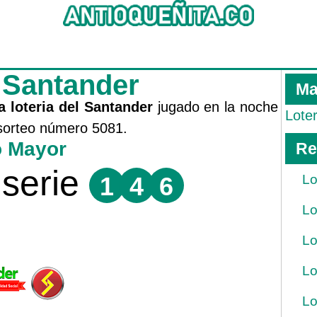
e Santander
Ma
a loteria del Santander
jugado en la noche
Lote
l sorteo número 5081.
o Mayor
Re
serie
1
4
6
Lo
Lo
Lo
Lo
Lo