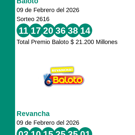
Baloto
09 de Febrero del 2026
Sorteo 2616
11
17
20
36
38
14
Total Premio Baloto $ 21.200 Millones
Revancha
09 de Febrero del 2026
03
10
15
25
35
01