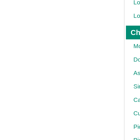
Lo
Lo
Ch
Mo
Do
As
Si
Ca
Cu
Pi