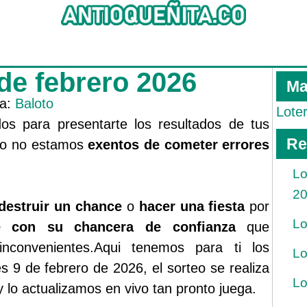
 de febrero 2026
Ma
ía:
Baloto
Lote
s para presentarte los resultados de tus
Re
rgo no estamos
exentos de cometer errores
Lo
2
destruir un chance
o
hacer una fiesta
por
Lo
ue con su chancera de confianza
que
inconvenientes.Aqui tenemos para ti los
Lo
es 9 de febrero de 2026, el sorteo se realiza
Lo
 lo actualizamos en vivo tan pronto juega.