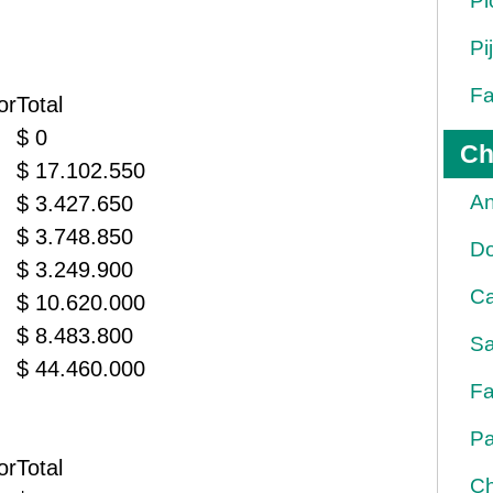
Pi
Pi
Fa
or
Total
$ 0
Ch
$ 17.102.550
An
$ 3.427.650
$ 3.748.850
D
$ 3.249.900
Ca
$ 10.620.000
$ 8.483.800
Sa
$ 44.460.000
Fa
Pa
or
Total
Ch