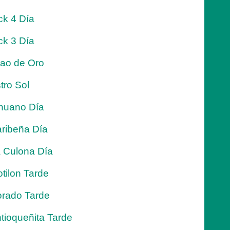
ck 4 Día
ck 3 Día
jao de Oro
tro Sol
nuano Día
ribeña Día
 Culona Día
tilon Tarde
rado Tarde
tioqueñita Tarde