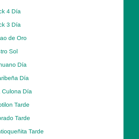
ck 4 Día
ck 3 Día
jao de Oro
tro Sol
nuano Día
ribeña Día
 Culona Día
tilon Tarde
rado Tarde
tioqueñita Tarde