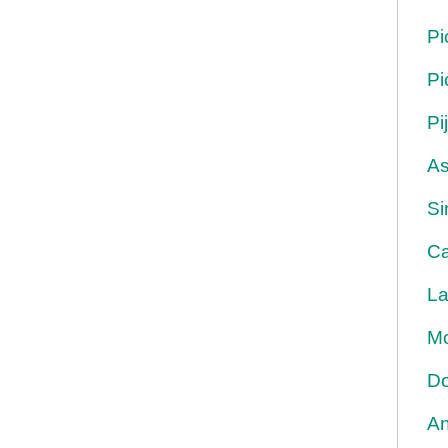
Pi
Pi
Pi
As
Si
Ca
La
Mo
Do
An