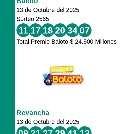
Baloto
13 de Octubre del 2025
Sorteo 2565
11
17
18
20
34
07
Total Premio Baloto $ 24.500 Millones
Revancha
13 de Octubre del 2025
09
21
27
29
41
13