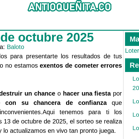
 de octubre 2025
Ma
ía:
Baloto
Lote
s para presentarte los resultados de tus
Re
rgo no estamos
exentos de cometer errores
Lo
2
destruir un chance
o
hacer una fiesta
por
Lo
ue con su chancera de confianza
que
inconvenientes.Aqui tenemos para ti los
Lo
s 13 de octubre de 2025, el sorteo se realiza
Lo
 lo actualizamos en vivo tan pronto juega.