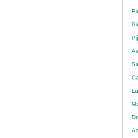
Pi
Pi
Pi
As
Si
Ca
La
Mo
Do
An