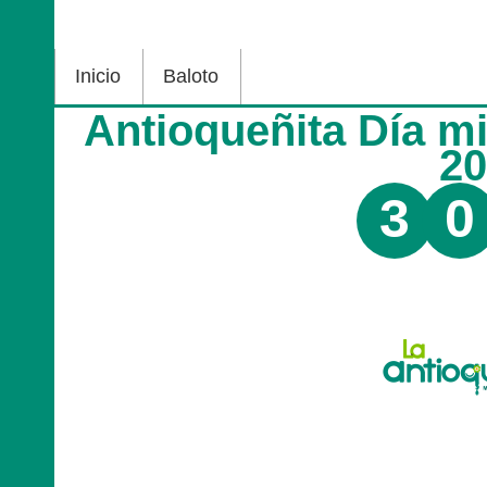
Inicio
Baloto
Antioqueñita Día m
2
3
0