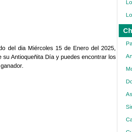
Lo
Lo
Ch
Pa
do del dia Miércoles 15 de Enero del 2025,
An
e su Antioqueñita Día y puedes encontrar los
 ganador.
Mo
Do
As
Si
Ca