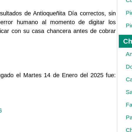
Cu
Pi
sultados de Antioqueñita Día correctos, sin
error humano al momento de digitar los
Pi
ficar con su casa chancera antes de cobrar
Ch
An
D
 jugado el Martes 14 de Enero del 2025 fue:
Ca
Sa
Fa
6
Pa
Ch