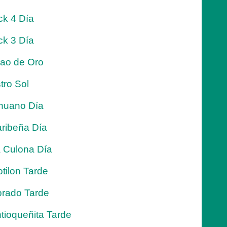
ck 4 Día
ck 3 Día
jao de Oro
tro Sol
nuano Día
ribeña Día
 Culona Día
tilon Tarde
rado Tarde
tioqueñita Tarde