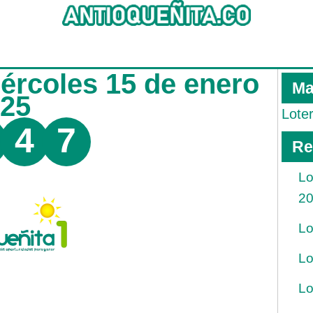
iércoles 15 de enero
Ma
025
Lote
4
7
Re
Lo
2
Lo
Lo
Lo