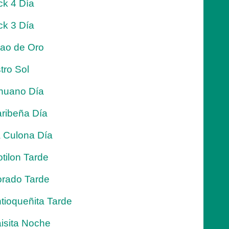
ck 4 Día
ck 3 Día
jao de Oro
tro Sol
nuano Día
ribeña Día
 Culona Día
tilon Tarde
rado Tarde
tioqueñita Tarde
isita Noche