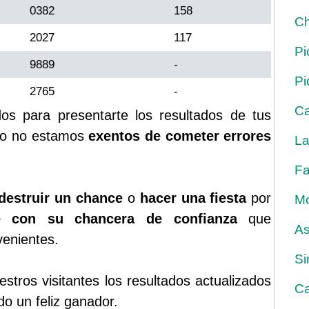
0382
158
Ch
2027
117
Pi
9889
-
Pi
2765
-
Ca
s para presentarte los resultados de tus
rgo no estamos
exentos de cometer errores
La
Fa
destruir un chance
o
hacer una fiesta
por
Mo
ue con su chancera de confianza
que
As
venientes.
Si
tros visitantes los resultados actualizados
Ca
do un feliz ganador.