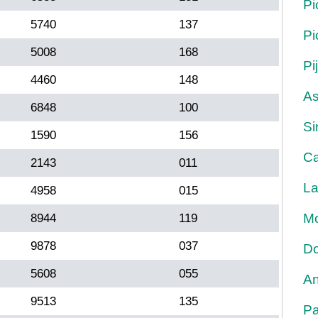
Pi
5740
137
Pi
5008
168
Pi
4460
148
As
6848
100
Si
1590
156
Ca
2143
011
La
4958
015
Mo
8944
119
9878
037
Do
5608
055
An
9513
135
Pa