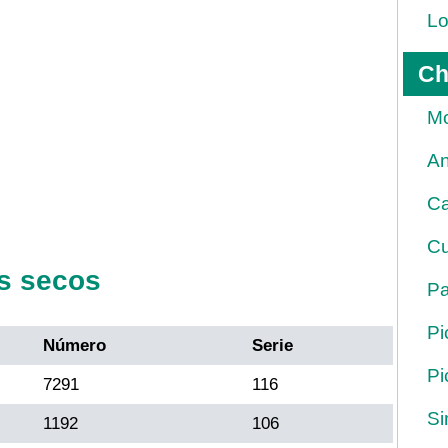
Lo
Ch
Mo
An
Ca
Cu
s secos
Pa
Pi
Número
Serie
Pi
7291
116
Si
1192
106