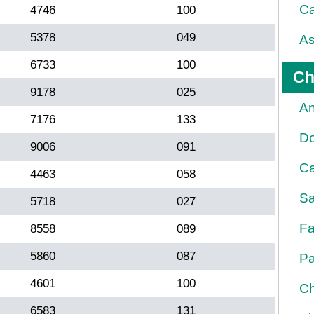
Ca
4746
100
5378
049
As
6733
100
Ch
9178
025
An
7176
133
D
9006
091
Ca
4463
058
Sa
5718
027
Fa
8558
089
5860
087
Pa
4601
100
Ch
6583
131