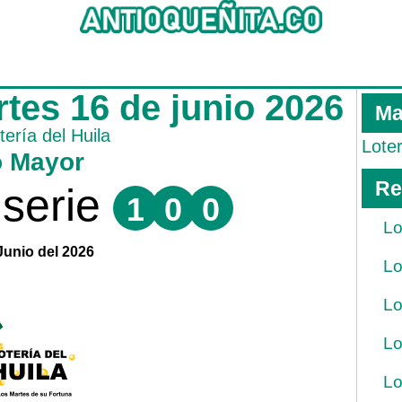
rtes 16 de junio 2026
Ma
tería del Huila
Lote
o Mayor
Re
serie
1
0
0
Lo
Junio del 2026
Lo
Lo
Lo
Lo