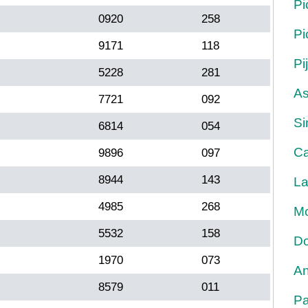
Pi
0920
258
Pi
9171
118
Pi
5228
281
As
7721
092
Si
6814
054
Ca
9896
097
8944
143
La
4985
268
Mo
5532
158
Do
1970
073
An
8579
011
Pa