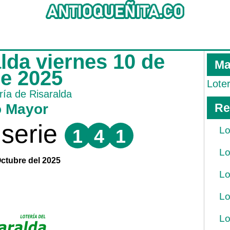
alda viernes 10 de
Ma
re 2025
Lote
ría de Risaralda
o Mayor
Re
serie
Lo
1
4
1
Lo
Octubre del 2025
Lo
Lo
Lo