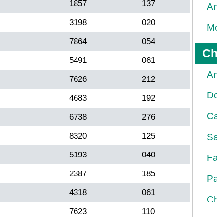
1857
137
An
3198
020
Mo
7864
054
Ch
5491
061
An
7626
212
D
4683
192
Ca
6738
276
8320
125
Sa
5193
040
Fa
2387
185
Pa
4318
061
Ch
7623
110