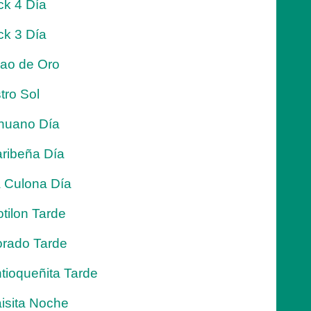
ck 4 Día
ck 3 Día
jao de Oro
tro Sol
nuano Día
ribeña Día
 Culona Día
tilon Tarde
rado Tarde
tioqueñita Tarde
isita Noche