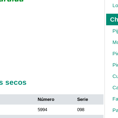
Lo
Ch
Pi
Mo
Pi
Pi
Cu
s secos
Ca
Fa
Número
Serie
5994
098
Pa