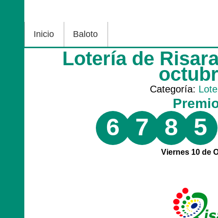
Inicio
Baloto
Lotería de Risar
octub
Categoría:
Lote
Premi
6
7
8
5
Viernes 10 de 