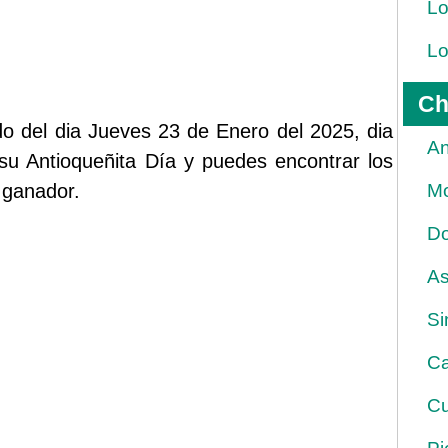
Lo
Lo
Ch
do del dia Jueves 23 de Enero del 2025, dia
An
su Antioqueñita Día y puedes encontrar los
 ganador.
Mo
Do
As
Si
Ca
Cu