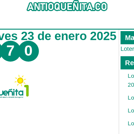
eves 23 de enero 2025
Ma
7
0
Lote
Re
Lo
2
Lo
Lo
Lo