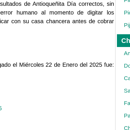
Pi
sultados de Antioqueñita Día correctos, sin
error humano al momento de digitar los
Pi
ficar con su casa chancera antes de cobrar
Pi
Ch
An
ugado el Miércoles 22 de Enero del 2025 fue:
D
Ca
Sa
Fa
6
Pa
Ch