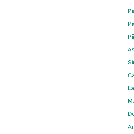
Pi
Pi
Pi
As
Si
Ca
La
Mo
Do
An