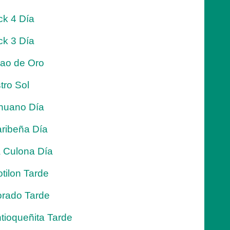
ck 4 Día
ck 3 Día
jao de Oro
tro Sol
nuano Día
ribeña Día
 Culona Día
tilon Tarde
rado Tarde
tioqueñita Tarde