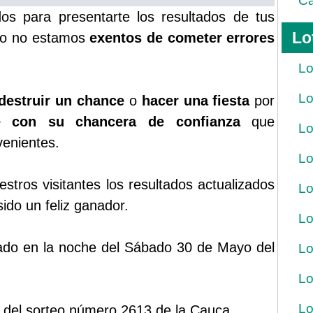
Ca
s para presentarte los resultados de tus
Lo
rgo no estamos
exentos de cometer errores
Lo
Lo
destruir un chance
o
hacer una fiesta
por
ue con su chancera de confianza
que
Lo
venientes.
Lo
tros visitantes los resultados actualizados
Lo
ido un feliz ganador.
Lo
ugado en la noche del Sábado 30 de Mayo del
Lo
Lo
Lo
 del sorteo número 2613 de la Cauca.