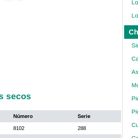
Lo
Lo
Ch
Si
Ca
As
Mo
s secos
Pi
Pi
Número
Serie
Cu
8102
288