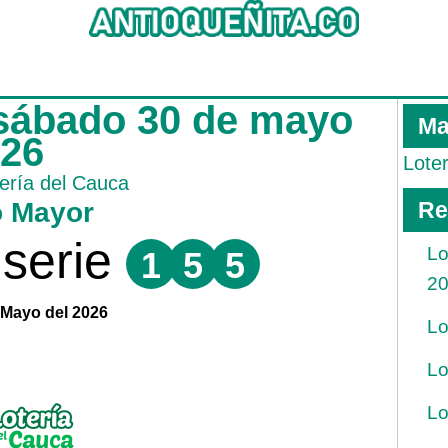
 sábado 30 de mayo
Ma
026
Lote
ería del Cauca
o Mayor
Re
serie
Lo
1
5
5
2
 Mayo del 2026
Lo
Lo
Lo