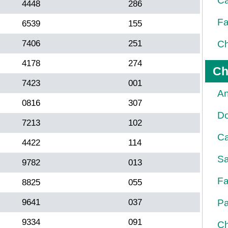
Ca
4448
286
Fa
6539
155
7406
251
Ch
4178
274
Ch
7423
001
An
0816
307
D
7213
102
Ca
4422
114
Sa
9782
013
Fa
8825
055
9641
037
Pa
9334
091
Ch