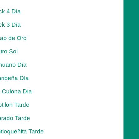
ck 4 Día
ck 3 Día
jao de Oro
tro Sol
nuano Día
ribeña Día
 Culona Día
tilon Tarde
rado Tarde
tioqueñita Tarde