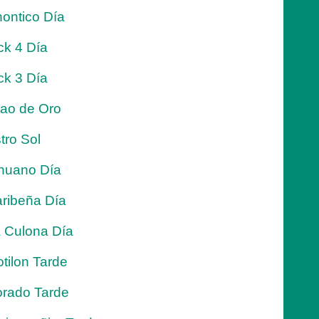
ontico Día
ck 4 Día
ck 3 Día
jao de Oro
tro Sol
nuano Día
ribeña Día
 Culona Día
tilon Tarde
rado Tarde