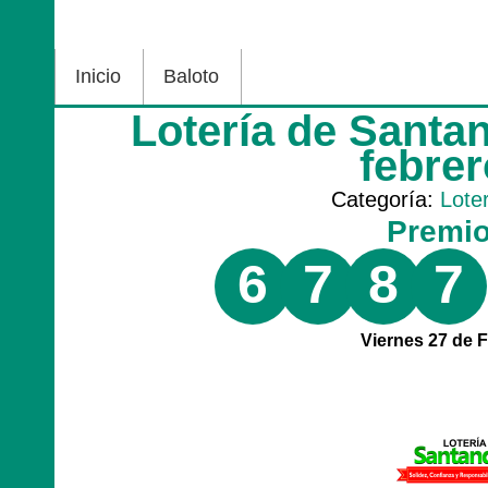
Inicio
Baloto
Lotería de Santa
febre
Categoría:
Lote
Premi
6
7
8
7
Viernes 27 de 