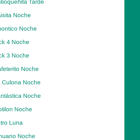
tioqueñita Tarde
isita Noche
ontico Noche
ck 4 Noche
ck 3 Noche
feterito Noche
 Culona Noche
ntástica Noche
tilon Noche
tro Luna
nuano Noche