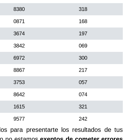
8380
318
0871
168
3674
197
3842
069
6972
300
8867
217
3753
057
8642
074
1615
321
9577
242
s para presentarte los resultados de tus
rgo no estamos
exentos de cometer errores