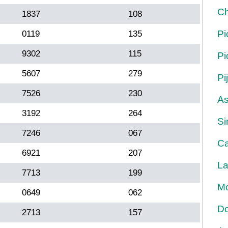
Ch
1837
108
Pi
0119
135
9302
115
Pi
5607
279
Pi
7526
230
As
3192
264
Si
7246
067
Ca
6921
207
La
7713
199
Mo
0649
062
Do
2713
157