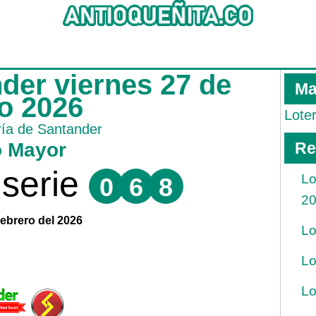
nder viernes 27 de
Ma
ro 2026
Lote
ría de Santander
o Mayor
Re
serie
Lo
0
6
8
2
Febrero del 2026
Lo
Lo
Lo