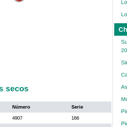
Lo
Lo
Ch
Su
2
Si
Ca
As
s secos
Mo
Número
Serie
Pi
4907
166
Pi