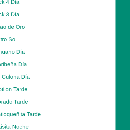
ck 4 Día
ck 3 Día
jao de Oro
tro Sol
nuano Día
ribeña Día
 Culona Día
tilon Tarde
rado Tarde
tioqueñita Tarde
isita Noche