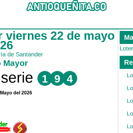
r viernes 22 de mayo
Ma
026
Lote
ría de Santander
o Mayor
Re
serie
Lo
1
9
4
Lo
 Mayo del 2026
Lo
Lo
Lo