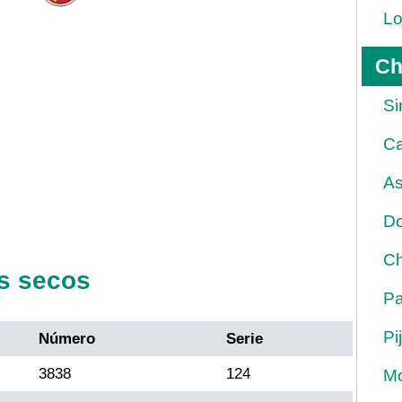
Lo
Ch
Si
Ca
As
Do
Ch
s secos
Pa
Pi
Número
Serie
3838
124
Mo