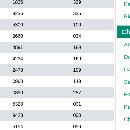
1836
339
Pi
9236
335
Pi
5300
100
Ch
2660
034
An
4891
189
D
4234
169
Ca
2478
199
0960
149
Sa
0890
287
Fa
5328
001
Pa
9428
000
Ch
5154
056