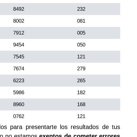
8492
232
8002
081
7912
005
9454
050
7545
121
7674
279
6223
265
5986
182
8960
168
0762
121
s para presentarte los resultados de tus
rgo no estamos
exentos de cometer errores