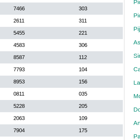
Pi
7466
303
Pi
2611
311
Pi
5455
221
As
4583
306
Si
8587
112
Ca
7793
104
8953
156
La
0811
035
Mo
5228
205
Do
2063
109
An
7904
175
Pa