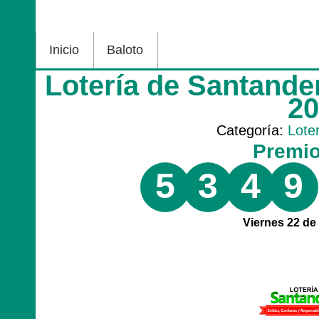
Inicio
Baloto
Lotería de Santande
2
Categoría:
Lote
Premi
5
3
4
9
Viernes 22 de