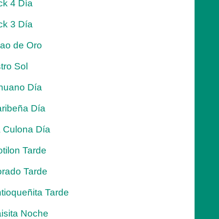
ck 4 Día
ck 3 Día
jao de Oro
tro Sol
nuano Día
ribeña Día
 Culona Día
tilon Tarde
rado Tarde
tioqueñita Tarde
isita Noche