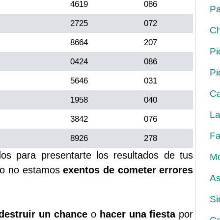
4619
086
Pa
2725
072
Ch
8664
207
Pi
0424
086
Pi
5646
031
Ca
1958
040
La
3842
076
Fa
8926
278
s para presentarte los resultados de tus
Mo
rgo no estamos
exentos de cometer errores
As
Si
destruir un chance
o
hacer una fiesta
por