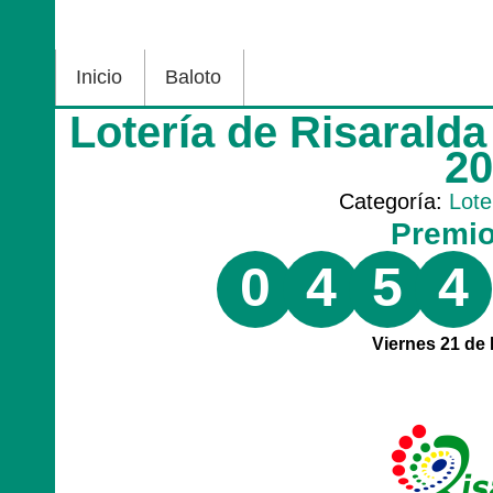
Inicio
Baloto
Lotería de Risarald
2
Categoría:
Lote
Premi
0
4
5
4
Viernes 21 de