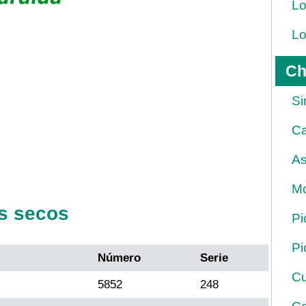
Lo
Lo
Ch
Si
Ca
As
Mo
s secos
Pi
Pi
Número
Serie
Cu
5852
248