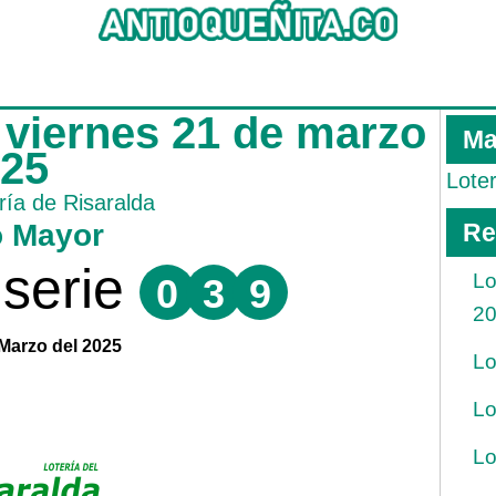
a viernes 21 de marzo
Ma
025
Lote
ría de Risaralda
o Mayor
Re
serie
Lo
0
3
9
2
 Marzo del 2025
Lo
Lo
Lo