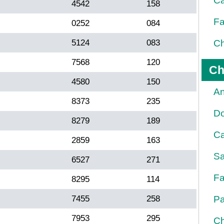
Ca
4542
158
Fa
0252
084
5124
083
Ch
7568
120
Ch
4580
150
An
8373
235
D
8279
189
Ca
2859
163
Sa
6527
271
Fa
8295
114
7455
258
Pa
7953
295
Ch