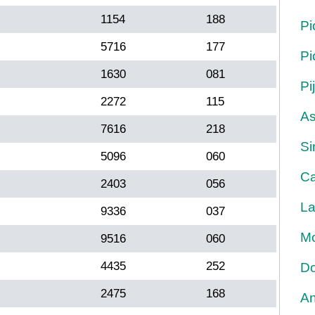
1154
188
Pi
5716
177
Pi
1630
081
Pi
2272
115
As
7616
218
Si
5096
060
Ca
2403
056
La
9336
037
Mo
9516
060
4435
252
Do
2475
168
An