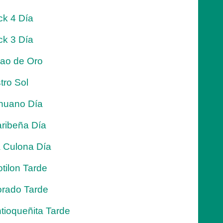
ck 4 Día
ck 3 Día
jao de Oro
tro Sol
nuano Día
ribeña Día
 Culona Día
tilon Tarde
rado Tarde
tioqueñita Tarde