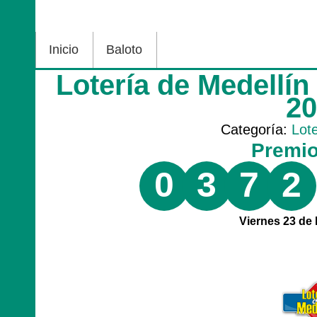
Inicio
Baloto
Lotería de Medellín
2
Categoría:
Lot
Premi
0
3
7
2
Viernes 23 de