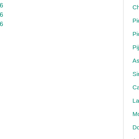
26
Ch
26
Pi
26
Pi
Pi
As
Si
Ca
La
Mo
Do