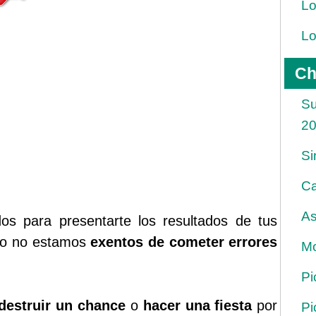
Lo
Lo
Ch
Su
2
Si
Ca
As
s para presentarte los resultados de tus
rgo no estamos
exentos de cometer errores
Mo
Pi
destruir un chance
o
hacer una fiesta
por
Pi