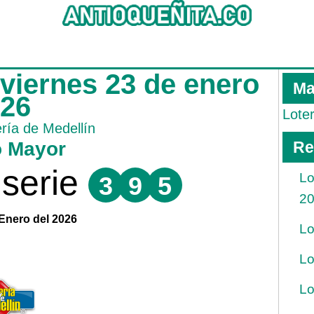
 viernes 23 de enero
Ma
026
Lote
ería de Medellín
o Mayor
Re
serie
Lo
3
9
5
2
 Enero del 2026
Lo
Lo
Lo