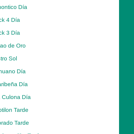
ontico Día
ck 4 Día
ck 3 Día
jao de Oro
tro Sol
nuano Día
ribeña Día
 Culona Día
tilon Tarde
rado Tarde