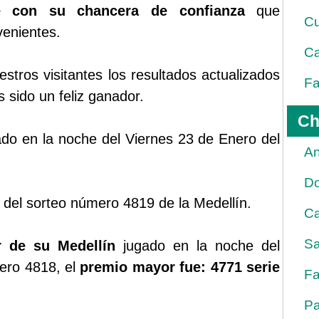
ue con su chancera de confianza
que
Cu
venientes.
Ca
tros visitantes los resultados actualizados
Fa
 sido un feliz ganador.
Ch
gado en la noche del Viernes 23 de Enero del
An
D
 del sorteo número 4819 de la Medellín.
Ca
Sa
r de su Medellín
jugado en la noche del
ero 4818, el
premio mayor fue: 4771 serie
Fa
Pa