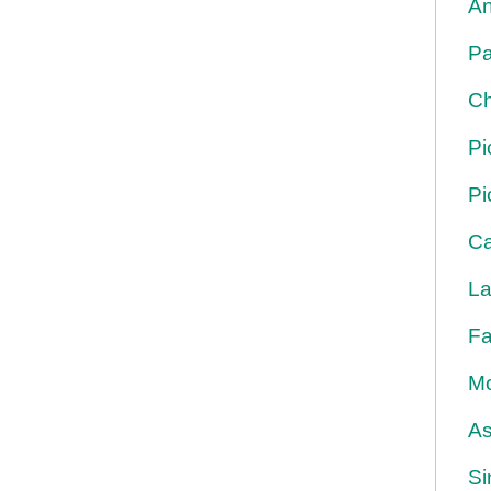
An
Pa
Ch
Pi
Pi
Ca
La
Fa
Mo
As
Si