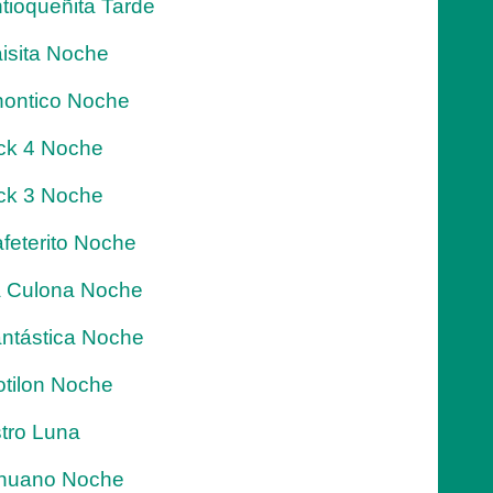
tioqueñita Tarde
isita Noche
ontico Noche
ck 4 Noche
ck 3 Noche
feterito Noche
 Culona Noche
ntástica Noche
tilon Noche
tro Luna
nuano Noche