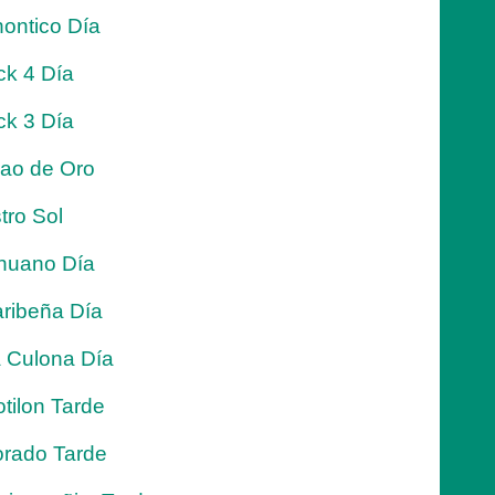
ontico Día
ck 4 Día
ck 3 Día
jao de Oro
tro Sol
nuano Día
ribeña Día
 Culona Día
tilon Tarde
rado Tarde