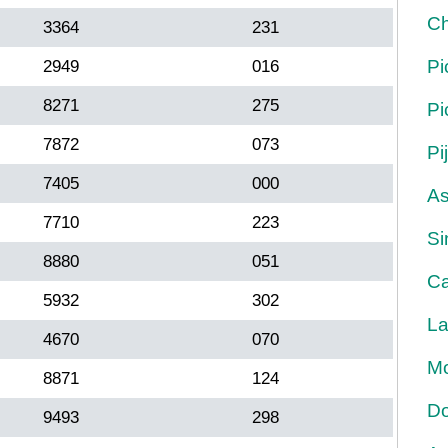
Ch
3364
231
Pi
2949
016
8271
275
Pi
7872
073
Pi
7405
000
As
7710
223
Si
8880
051
Ca
5932
302
La
4670
070
Mo
8871
124
Do
9493
298