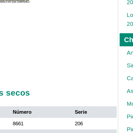
2
Lo
2
Ch
An
Si
Ca
As
s secos
Mo
Número
Serie
Pi
8661
206
Pi