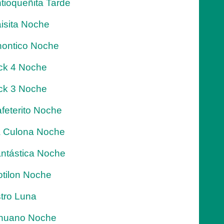
tioqueñita Tarde
isita Noche
ontico Noche
ck 4 Noche
ck 3 Noche
feterito Noche
 Culona Noche
ntástica Noche
tilon Noche
tro Luna
nuano Noche