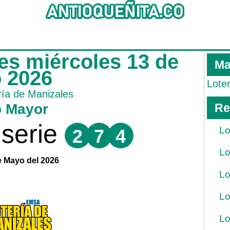
les miércoles 13 de
Ma
 2026
Lote
ría de Manizales
o Mayor
Re
serie
Lo
2
7
4
Lo
e Mayo del 2026
Lo
Lo
Lo