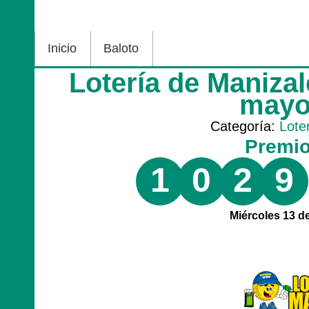
Inicio
Baloto
Lotería de Maniza
mayo
Categoría:
Lote
Premi
1
0
2
9
Miércoles 13 d