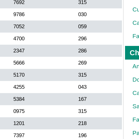
7692
315
Cu
9786
030
Ca
7052
059
Fa
4700
296
2347
286
Ch
5666
269
An
5170
315
D
4255
043
Ca
5384
167
Sa
0975
315
Fa
1201
218
Pa
7397
196