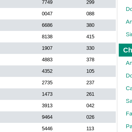
7749
299
Do
0047
088
An
6686
380
Si
8138
415
1907
330
Ch
4883
378
An
4352
105
D
2735
237
Ca
1473
261
Sa
3913
042
Fa
9464
026
Pa
5446
113