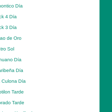
ontico Día
ck 4 Día
ck 3 Día
jao de Oro
tro Sol
nuano Día
ribeña Día
 Culona Día
tilon Tarde
rado Tarde