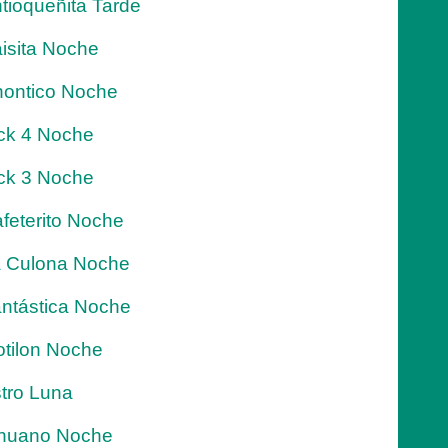
tioqueñita Tarde
isita Noche
ontico Noche
ck 4 Noche
ck 3 Noche
feterito Noche
 Culona Noche
ntástica Noche
tilon Noche
tro Luna
nuano Noche