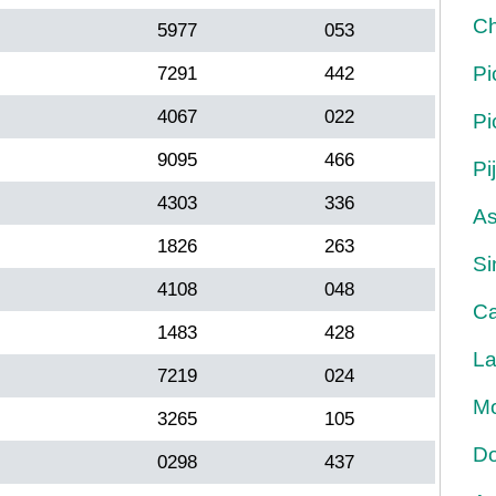
Ch
5977
053
Pi
7291
442
4067
022
Pi
9095
466
Pi
4303
336
As
1826
263
Si
4108
048
Ca
1483
428
La
7219
024
Mo
3265
105
Do
0298
437