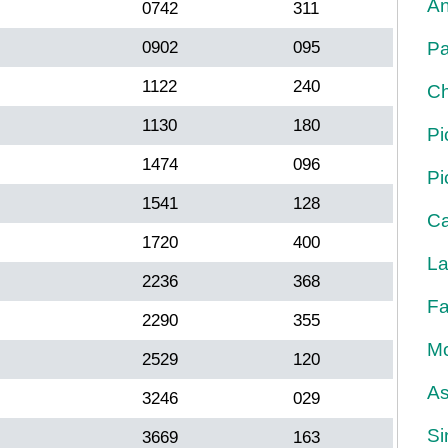
An
0742
311
0902
095
Pa
1122
240
Ch
1130
180
Pi
1474
096
Pi
1541
128
Ca
1720
400
La
2236
368
Fa
2290
355
Mo
2529
120
As
3246
029
Si
3669
163