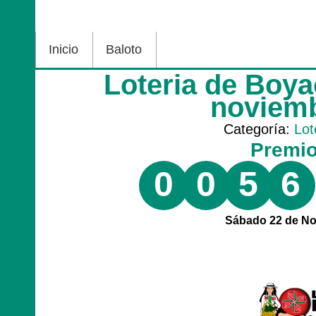
Inicio
Baloto
Loteria de Boy
noviem
Categoría:
Lot
Premi
0
0
5
6
Sábado 22 de No