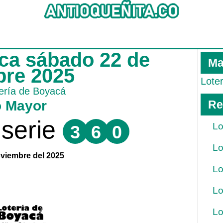
aca sábado 22 de
Ma
bre 2025
Lote
ería de Boyacá
o Mayor
Re
serie
Lo
3
6
0
Lo
viembre del 2025
Lo
Lo
Lo