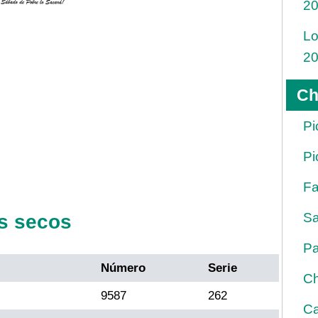
2
Lo
2
Ch
Pi
Pi
Fa
Sa
s secos
Pa
Número
Serie
Ch
9587
262
Ca