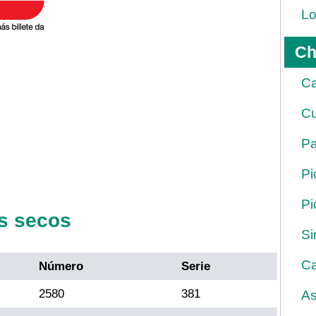
Lo
Ch
Ca
Cu
Pa
Pi
Pi
s secos
Si
Ca
Número
Serie
2580
381
As