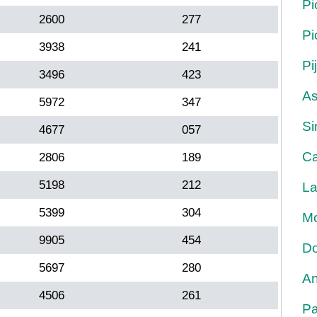
Pi
2600
277
Pi
3938
241
Pi
3496
423
As
5972
347
Si
4677
057
Ca
2806
189
5198
212
La
5399
304
Mo
9905
454
Do
5697
280
An
4506
261
Pa