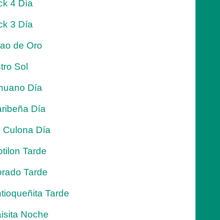
ck 4 Día
ck 3 Día
jao de Oro
tro Sol
nuano Día
ribeña Día
 Culona Día
tilon Tarde
rado Tarde
tioqueñita Tarde
isita Noche