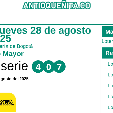
jueves 28 de agosto
Ma
025
Lote
ería de Bogotá
o Mayor
Re
serie
Lo
4
0
7
Lo
Agosto del 2025
Lo
Lo
Lo