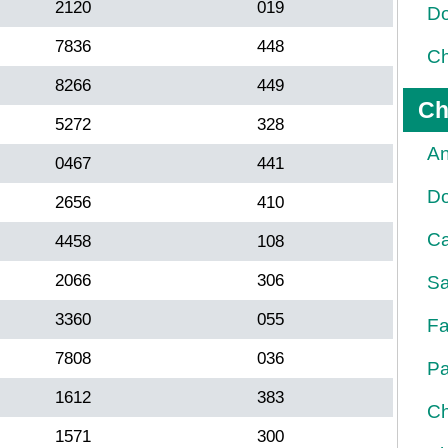
2120
019
Do
7836
448
Ch
8266
449
Ch
5272
328
An
0467
441
D
2656
410
Ca
4458
108
2066
306
Sa
3360
055
Fa
7808
036
Pa
1612
383
Ch
1571
300